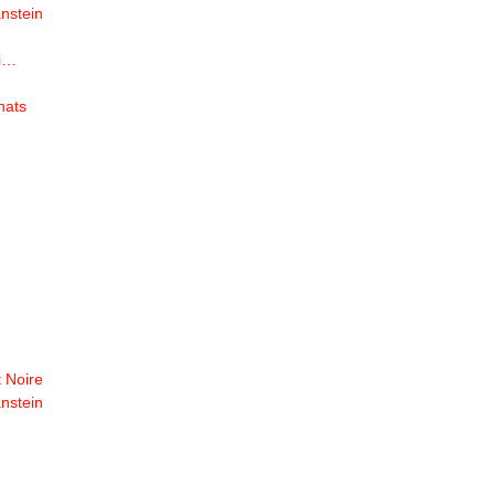
nstein
oi…
hats
 Noire
nstein