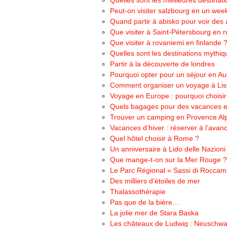
Quelles sont les meilleures destinat
Peut-on visiter salzbourg en un wee
Quand partir à abisko pour voir des
Que visiter à Saint-Pétersbourg en r
Que visiter à rovaniemi en finlande 
Quelles sont les destinations mythiq
Partir à la découverte de londres
Pourquoi opter pour un séjour en Aus
Comment organiser un voyage à Li
Voyage en Europe : pourquoi choisir l
Quels bagages pour des vacances en
Trouver un camping en Provence Al
Vacances d’hiver : réserver à l’avan
Quel hôtel choisir à Rome ?
Un anniversaire à Lido delle Nazioni
Que mange-t-on sur la Mer Rouge ?
Le Parc Régional « Sassi di Roccam
Des milliers d’étoiles de mer
Thalassothérapie
Pas que de la bière…
La jolie mer de Stara Baska
Les châteaux de Ludwig : Neuschwa