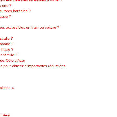
ions européennes hivernales à visiter ?
k-end ?
 aurores boréales ?
ussie ?
?
ues accessibles en train ou voiture ?
tralie ?
sbonne ?
’Italie ?
 famille ?
pes Côte d’Azur
ce pour obtenir d’importantes réductions
alatina »
nstein