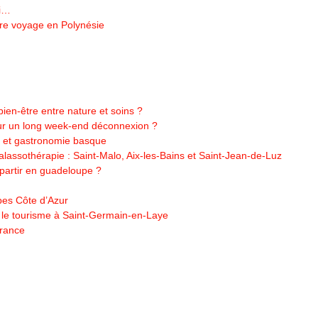
oi…
tre voyage en Polynésie
ien-être entre nature et soins ?
our un long week-end déconnexion ?
es et gastronomie basque
alassothérapie : Saint-Malo, Aix-les-Bains et Saint-Jean-de-Luz
 partir en guadeloupe ?
pes Côte d’Azur
 le tourisme à Saint-Germain-en-Laye
France