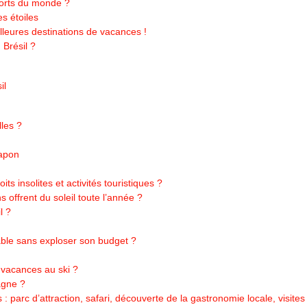
ports du monde ?
s étoiles
illeures destinations de vacances !
Brésil ?
il
lles ?
Japon
its insolites et activités touristiques ?
s offrent du soleil toute l’année ?
l ?
able sans exploser son budget ?
 vacances au ski ?
agne ?
 : parc d’attraction, safari, découverte de la gastronomie locale, visit