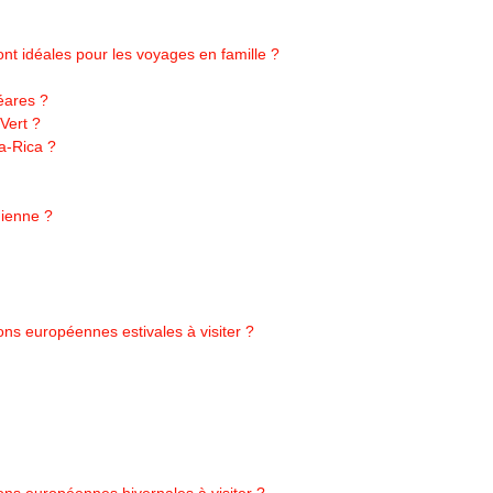
nt idéales pour les voyages en famille ?
éares ?
Vert ?
a-Rica ?
nienne ?
ons européennes estivales à visiter ?