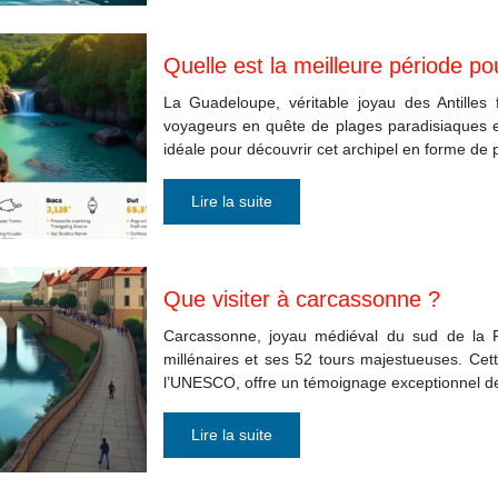
Quelle est la meilleure période po
La Guadeloupe, véritable joyau des Antilles 
voyageurs en quête de plages paradisiaques et
idéale pour découvrir cet archipel en forme de
Lire la suite
Que visiter à carcassonne ?
Carcassonne, joyau médiéval du sud de la 
millénaires et ses 52 tours majestueuses. Cett
l’UNESCO, offre un témoignage exceptionnel de 
Lire la suite