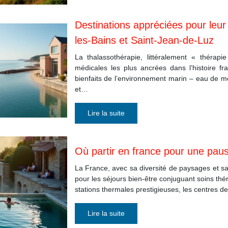
Destinations appréciées pour leur 
les-Bains et Saint-Jean-de-Luz
La thalassothérapie, littéralement « thérapi
médicales les plus ancrées dans l’histoire fr
bienfaits de l’environnement marin – eau de me
et…
Lire la suite
Où partir en france pour une paus
La France, avec sa diversité de paysages et sa t
pour les séjours bien-être conjuguant soins thé
stations thermales prestigieuses, les centres d
Lire la suite