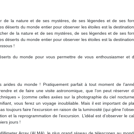
r de la nature et de ses mystères, de ses légendes et de ses for
s déserts du monde entier pour observer les étoiles est la destination
cher de la nature et de ses mystères, de ses légendes et de ses for
s déserts du monde entier pour observer les étoiles est la destination
essous !
déserts du monde pour vous permettre de vous enthousiasmer et 
us arides du monde ! Pratiquement parfait à tout moment de l’ann
y rendre et de faire une visite astronomique, que l’on peut réserver 
chniques » (comme celles axées sur la photographie du ciel nocturne
fiant, vous ferez un voyage inoubliable. Mais il est important de pla
as toujours faire l’excursion en raison de la luminosité (qui gêne l’obse
ation et la reprogrammation de l’excursion. L’idéal est d’observer le ca
iers jours !
Millimeter Array (ALMA), le plus grand réseau de télescopes au mond