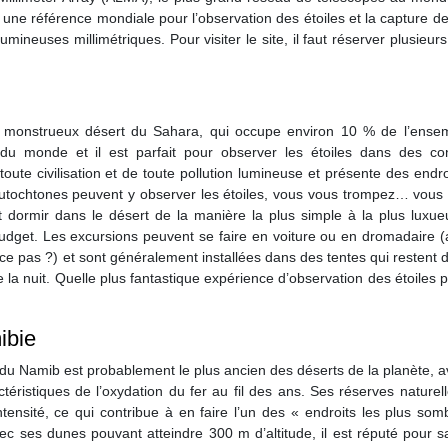
t une référence mondiale pour l’observation des étoiles et la capture de
umineuses millimétriques. Pour visiter le site, il faut réserver plusieur
e monstrueux désert du Sahara, qui occupe environ 10 % de l’ense
d du monde et il est parfait pour observer les étoiles dans des con
toute civilisation et de toute pollution lumineuse et présente des endro
 autochtones peuvent y observer les étoiles, vous vous trompez… vous
 dormir dans le désert de la manière la plus simple à la plus luxue
 budget. Les excursions peuvent se faire en voiture ou en dromadaire (
-ce pas ?) et sont généralement installées dans des tentes qui restent 
e la nuit. Quelle plus fantastique expérience d’observation des étoiles p
ibie
 du Namib est probablement le plus ancien des déserts de la planète, 
éristiques de l’oxydation du fer au fil des ans. Ses réserves naturel
ntensité, ce qui contribue à en faire l’un des « endroits les plus so
vec ses dunes pouvant atteindre 300 m d’altitude, il est réputé pour 