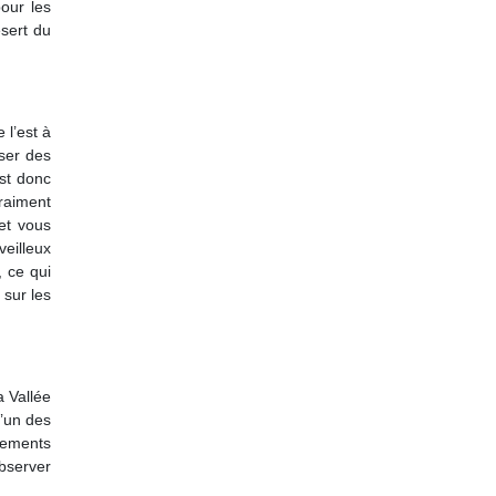
pour les
ésert du
 l’est à
iser des
est donc
raiment
 et vous
veilleux
, ce qui
 sur les
a Vallée
l’un des
nements
bserver