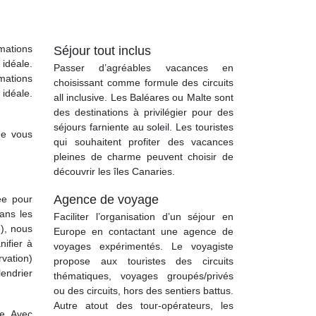
mations
Séjour tout inclus
 idéale.
Passer d’agréables vacances en
mations
choisissant comme formule des circuits
 idéale.
all inclusive. Les Baléares ou Malte sont
des destinations à privilégier pour des
séjours farniente au soleil. Les touristes
de vous
qui souhaitent profiter des vacances
pleines de charme peuvent choisir de
découvrir les îles Canaries.
Agence de voyage
ée pour
dans les
Faciliter l’organisation d’un séjour en
), nous
Europe en contactant une agence de
nifier à
voyages expérimentés. Le voyagiste
rvation)
propose aux touristes des circuits
lendrier
thématiques, voyages groupés/privés
ou des circuits, hors des sentiers battus.
Autre atout des tour-opérateurs, les
e. Avec