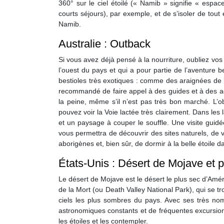
360° sur le ciel étoilé (« Namib » signifie « espa
courts séjours), par exemple, et de s’isoler de tout
Namib.
Australie : Outback
Si vous avez déjà pensé à la nourriture, oubliez vos v
l’ouest du pays et qui a pour partie de l’aventure b
bestioles très exotiques : comme des araignées de l
recommandé de faire appel à des guides et à des ag
la peine, même s’il n’est pas très bon marché. L’o
pouvez voir la Voie lactée très clairement. Dans les l
et un paysage à couper le souffle. Une visite guidée
vous permettra de découvrir des sites naturels, de
aborigènes et, bien sûr, de dormir à la belle étoile d
États-Unis : Désert de Mojave et p
Le désert de Mojave est le désert le plus sec d’Amér
de la Mort (ou Death Valley National Park), qui se
ciels les plus sombres du pays. Avec ses très no
astronomiques constants et de fréquentes excursio
les étoiles et les contempler.