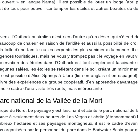
ce ouvert » en langue Nama). Il est possible de louer un lodge (abri 
 et de tous pour pouvoir contempler les étoiles et autres beautés du d
ers : l’Outback australien n’est rien d’autre qu’un désert qui s’étend de
eaucoup de chaleur en raison de l’aridité et aussi la possibilité de cro
a taille d’une famille ou les serpents les plus venimeux du monde. Il 
ences touristiques, mais ne vous y trompez pas : le voyage en vaut v
bservation des étoiles dans l’Outback est tout simplement fascinante
agunes salées, les étoiles se reflètent dans le sol, créant un miroir mer
 est possible d’Alice Springs à Uluru (lien en anglais et en espagnol)
 vivre des expériences de groupe coopératif, d’en apprendre davantage
ans le cadre d’une visite très roots, mais intéressante.
arc national de la Vallée de la Mort
ique du Nord. Le paysage y est fascinant et abrite le parc national de l
 trouve à seulement deux heures de Las Vegas et abrite (étonnamment) 
mbreux hectares et ses paysages montagneux, il est le cadre d’évé
ns organisées par le personnel du parc dans le Badwater Basin pour o