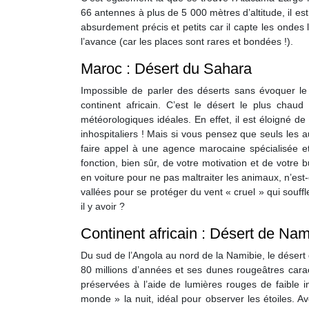
66 antennes à plus de 5 000 mètres d’altitude, il es
absurdement précis et petits car il capte les ondes l
l’avance (car les places sont rares et bondées !).
Maroc : Désert du Sahara
Impossible de parler des déserts sans évoquer l
continent africain. C’est le désert le plus chau
météorologiques idéales. En effet, il est éloigné de 
inhospitaliers ! Mais si vous pensez que seuls les
faire appel à une agence marocaine spécialisée et
fonction, bien sûr, de votre motivation et de votre
en voiture pour ne pas maltraiter les animaux, n’est
vallées pour se protéger du vent « cruel » qui souffl
il y avoir ?
Continent africain : Désert de Nam
Du sud de l’Angola au nord de la Namibie, le désert
80 millions d’années et ses dunes rougeâtres caract
préservées à l’aide de lumières rouges de faible i
monde » la nuit, idéal pour observer les étoiles. A