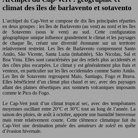
climat des îles de barlavento et sotavento
L’archipel du Cap-Vert se compose de dix îles principales réparties
en deux groupes : les îles de Barlavento (au vent) au nord et les îles
de Sotavento (sous le vent) au sud. Cette configuration
géographique unique influence grandement le climat et les paysages
de chaque île, créant une diversité étonnante sur un territoire
relativement restreint. Les îles de Barlavento comprennent Santo
Antão, São Vicente, Santa Luzia (inhabitée), São Nicolau, Sal et
Boa Vista. Elles sont caractérisées par des reliefs plus accidentés et
des côtes plus escarpées. Le climat y est généralement plus frais et
venteux, en particulier sur les îles occidentales comme Santo Antão.
Les îles de Sotavento regroupent Maio, Santiago, Fogo et Brava.
Elles bénéficient d’un climat plus chaud et sec, avec des paysages
allant des plaines désertiques aux sommets volcaniques imposants
comme le Pico do Fogo.
Le Cap-Vert jouit d’un climat tropical sec, avec des températures
moyennes oscillant entre 20°C et 30°C tout au long de l’année. La
saison des pluies, de août à octobre, apporte une humidité bienvenue
mais reste relativement courte. Cette clémence climatique fait du
Cap-Vert une destination prisée des
amateurs de soleil
en quête
d’évasion hivernale.