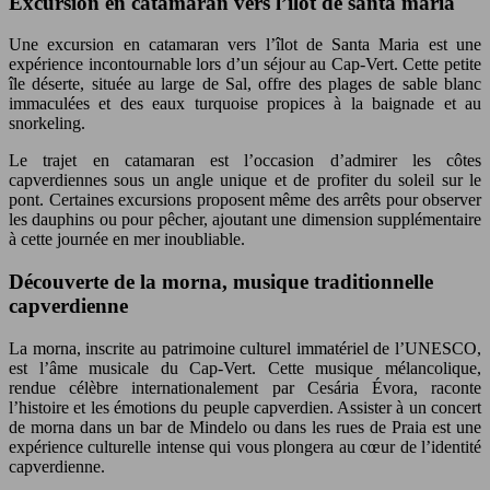
Excursion en catamaran vers l’îlot de santa maria
Une excursion en catamaran vers l’îlot de Santa Maria est une
expérience incontournable lors d’un séjour au Cap-Vert. Cette petite
île déserte, située au large de Sal, offre des plages de sable blanc
immaculées et des eaux turquoise propices à la baignade et au
snorkeling.
Le trajet en catamaran est l’occasion d’admirer les côtes
capverdiennes sous un angle unique et de profiter du soleil sur le
pont. Certaines excursions proposent même des arrêts pour observer
les dauphins ou pour pêcher, ajoutant une dimension supplémentaire
à cette journée en mer inoubliable.
Découverte de la morna, musique traditionnelle
capverdienne
La morna, inscrite au patrimoine culturel immatériel de l’UNESCO,
est l’âme musicale du Cap-Vert. Cette musique mélancolique,
rendue célèbre internationalement par Cesária Évora, raconte
l’histoire et les émotions du peuple capverdien. Assister à un concert
de morna dans un bar de Mindelo ou dans les rues de Praia est une
expérience culturelle intense qui vous plongera au cœur de l’identité
capverdienne.