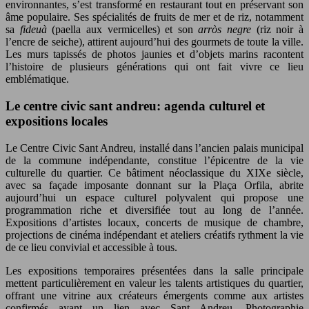
environnantes, s’est transformé en restaurant tout en préservant son
âme populaire. Ses spécialités de fruits de mer et de riz, notamment
sa
fideuà
(paella aux vermicelles) et son
arròs negre
(riz noir à
l’encre de seiche), attirent aujourd’hui des gourmets de toute la ville.
Les murs tapissés de photos jaunies et d’objets marins racontent
l’histoire de plusieurs générations qui ont fait vivre ce lieu
emblématique.
Le centre civic sant andreu: agenda culturel et
expositions locales
Le Centre Civic Sant Andreu, installé dans l’ancien palais municipal
de la commune indépendante, constitue l’épicentre de la vie
culturelle du quartier. Ce bâtiment néoclassique du XIXe siècle,
avec sa façade imposante donnant sur la Plaça Orfila, abrite
aujourd’hui un espace culturel polyvalent qui propose une
programmation riche et diversifiée tout au long de l’année.
Expositions d’artistes locaux, concerts de musique de chambre,
projections de cinéma indépendant et ateliers créatifs rythment la vie
de ce lieu convivial et accessible à tous.
Les expositions temporaires présentées dans la salle principale
mettent particulièrement en valeur les talents artistiques du quartier,
offrant une vitrine aux créateurs émergents comme aux artistes
confirmés ayant un lien avec Sant Andreu. Photographie