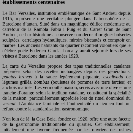
établissements centenaires
Le Bar Versalles, institution emblématique de Sant Andreu depuis
1915, représente une véritable plongée dans l’atmosphère de la
Barcelona d’antan. Situé dans un magnifique édifice moderniste au
carrefour de la Rambla Fabra i Puig et du Carrer Gran de Sant
Andreu, ce bar historique a conservé son décor d’origine: boiseries
sculptées, carrelages hydrauliques, miroirs biseautés et comptoir en
marbre. Les anciens habitants du quartier racontent volontiers que le
célèbre poète Federico García Lorca y aurait séjourné lors de ses
visites à Barcelone dans les années 1920.
La carte du Versalles propose des tapas traditionnelles catalanes
préparées selon des recettes inchangées depuis des générations:
patatas bravas
à la sauce légèrement piquante,
escalivada
de
légumes grillés,
bombas
(boulettes de pommes de terre farcies) et
anchois marinés. Les vermouths maison, servis avec une olive et une
tranche d’orange selon la tradition catalane, constituent la spécialité
de la maison, particulièrement appréciée lors du rituel dominical du
vermut
. L’ambiance familiale et l’authenticité du lieu en font un
refuge contre la standardisation gastronomique.
Non loin de là, la Casa Boia, fondée en 1920, offre une autre facette
de la gastronomie traditionnelle du quartier. Cet établissement,
initialement une taverne fréquentée par les ouvriers des usines