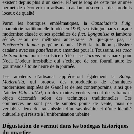
existent depuis plus d’un siècle. Flâner le long de cette rue animée
permet de découvrir un artisanat catalan préservé et des produits
locaux de qualité.
Parmi les boutiques emblématiques, la
Cansaladeria Puig
,
charcuterie traditionnelle fondée en 1909, se distingue par sa façade
moderniste classée et ses spécialités de
fuet
,
llonganissa
et jambons
séchés selon des méthodes ancestrales. À quelques pas, la
Pastisseria Jaume
perpétue depuis 1895 la tradition pâtissière
catalane avec ses
panellets
aux amandes pour la Toussaint, ses
coca
de Sant Joan
pour le solstice d’été et ses
torrons
artisanaux pour
Noël. L’odeur irrésistible qui s’échappe de son fournil attire les
gourmands à toute heure de la journée.
Les amateurs d’artisanat apprécieront également la
Botiga
Modernista
, qui propose des reproductions de céramiques
modernistes inspirées de Gaudí et de ses contemporains, ainsi que
l’atelier
Vidres d’Art
, où des maîtres verriers créent des vitraux et
objets décoratifs selon des techniques traditionnelles. Ces
commerces ne sont pas de simples points de vente, mais de
véritables lieux de transmission d’un savoir-faire et d’une identité
culturelle qui résiste à l’uniformisation urbaine.
Dégustation de vermut dans les bodegas historiques
du quartier