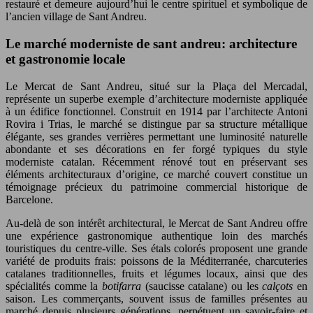
restauré et demeure aujourd’hui le centre spirituel et symbolique de
l’ancien village de Sant Andreu.
Le marché moderniste de sant andreu: architecture
et gastronomie locale
Le Mercat de Sant Andreu, situé sur la Plaça del Mercadal,
représente un superbe exemple d’architecture moderniste appliquée
à un édifice fonctionnel. Construit en 1914 par l’architecte Antoni
Rovira i Trias, le marché se distingue par sa structure métallique
élégante, ses grandes verrières permettant une luminosité naturelle
abondante et ses décorations en fer forgé typiques du style
moderniste catalan. Récemment rénové tout en préservant ses
éléments architecturaux d’origine, ce marché couvert constitue un
témoignage précieux du patrimoine commercial historique de
Barcelone.
Au-delà de son intérêt architectural, le Mercat de Sant Andreu offre
une expérience gastronomique authentique loin des marchés
touristiques du centre-ville. Ses étals colorés proposent une grande
variété de produits frais: poissons de la Méditerranée, charcuteries
catalanes traditionnelles, fruits et légumes locaux, ainsi que des
spécialités comme la
botifarra
(saucisse catalane) ou les
calçots
en
saison. Les commerçants, souvent issus de familles présentes au
marché depuis plusieurs générations, perpétuent un savoir-faire et