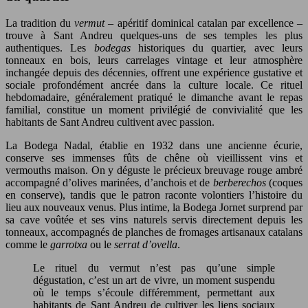
La tradition du
vermut
– apéritif dominical catalan par excellence –
trouve à Sant Andreu quelques-uns de ses temples les plus
authentiques. Les
bodegas
historiques du quartier, avec leurs
tonneaux en bois, leurs carrelages vintage et leur atmosphère
inchangée depuis des décennies, offrent une expérience gustative et
sociale profondément ancrée dans la culture locale. Ce rituel
hebdomadaire, généralement pratiqué le dimanche avant le repas
familial, constitue un moment privilégié de convivialité que les
habitants de Sant Andreu cultivent avec passion.
La Bodega Nadal, établie en 1932 dans une ancienne écurie,
conserve ses immenses fûts de chêne où vieillissent vins et
vermouths maison. On y déguste le précieux breuvage rouge ambré
accompagné d’olives marinées, d’anchois et de
berberechos
(coques
en conserve), tandis que le patron raconte volontiers l’histoire du
lieu aux nouveaux venus. Plus intime, la Bodega Jornet surprend par
sa cave voûtée et ses vins naturels servis directement depuis les
tonneaux, accompagnés de planches de fromages artisanaux catalans
comme le
garrotxa
ou le
serrat d’ovella
.
Le rituel du vermut n’est pas qu’une simple
dégustation, c’est un art de vivre, un moment suspendu
où le temps s’écoule différemment, permettant aux
habitants de Sant Andreu de cultiver les liens sociaux