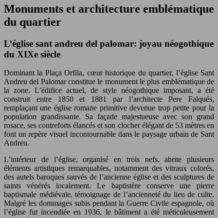
Monuments et architecture emblématique
du quartier
L’église sant andreu del palomar: joyau néogothique
du XIXe siècle
Dominant la Plaça Orfila, cœur historique du quartier, l’église Sant
Andreu del Palomar constitue le monument le plus emblématique de
la zone. L’édifice actuel, de style néogothique imposant, a été
construit entre 1850 et 1881 par l’architecte Pere Falqués,
remplaçant une église romane primitive devenue trop petite pour la
population grandissante. Sa façade majestueuse avec son grand
rosace, ses contreforts élancés et son clocher élégant de 53 mètres en
font un repère visuel incontournable dans le paysage urbain de Sant
Andreu.
L’intérieur de l’église, organisé en trois nefs, abrite plusieurs
éléments artistiques remarquables, notamment des vitraux colorés,
des autels baroques sauvés de l’ancienne église et des sculptures de
saints vénérés localement. Le baptistère conserve une pierre
baptismale médiévale, témoignage de l’ancienneté du lieu de culte.
Malgré les dommages subis pendant la Guerre Civile espagnole, où
l’église fut incendiée en 1936, le bâtiment a été méticuleusement