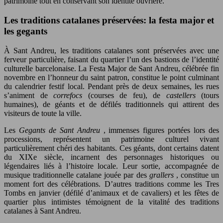
patrimoine tout en conservant son identité ouvrière.
Les traditions catalanes préservées: la festa major et
les gegants
À Sant Andreu, les traditions catalanes sont préservées avec une
ferveur particulière, faisant du quartier l’un des bastions de l’identité
culturelle barcelonaise. La Festa Major de Sant Andreu, célébrée fin
novembre en l’honneur du saint patron, constitue le point culminant
du calendrier festif local. Pendant près de deux semaines, les rues
s’animent de
correfocs
(courses de feu), de
castellers
(tours
humaines), de géants et de défilés traditionnels qui attirent des
visiteurs de toute la ville.
Les
Gegants de Sant Andreu
, immenses figures portées lors des
processions, représentent un patrimoine culturel vivant
particulièrement chéri des habitants. Ces géants, dont certains datent
du XIXe siècle, incarnent des personnages historiques ou
légendaires liés à l’histoire locale. Leur sortie, accompagnée de
musique traditionnelle catalane jouée par des
grallers
, constitue un
moment fort des célébrations. D’autres traditions comme les Tres
Tombs en janvier (défilé d’animaux et de cavaliers) et les fêtes de
quartier plus intimistes témoignent de la vitalité des traditions
catalanes à Sant Andreu.