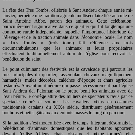
La fête des Tres Tombs, célébrée à Sant Andreu chaque année mi-
janvier, perpétue une tradition agricole multiséculaire liée au culte de
Saint Antoine Abbé, patron des animaux. Cette célébration,
particulièrement significative dans ce quartier qui fut longtemps une
commune rurale indépendante, rappelle l’importance historique de
l’élevage et de la traction animale dans l’économie locale. Le nom
« Tres Tombs » (trois tours) fait référence aux trois
circumambulations que les animaux et leurs propriétaires
effectuaient traditionnellement autour de l’église pour recevoir la
bénédiction du saint.
Le point culminant des festivités est la cavalcade qui parcourt les
rues principales du quartier, rassemblant chevaux magnifiquement
harnachés, mules décorées, calèches d’époque et chars agricoles
restaurés. Suivant un itinéraire qui passe nécessairement par l’église
Sant Andreu del Palomar, où le prêtre bénit les animaux avec de
l’eau bénite, le cortège attire des milliers de spectateurs ravis par ce
spectacle coloré et sonore. Les cavaliers, vêtus en costumes
traditionnels catalans du XIXe siècle, distribuent généreusement
bonbons et petits gâteaux aux enfants massés le long du parcours.
Si la tradition s’est modernisée avec le temps, intégrant désormais la
bénédiction d’animaux domestiques que les habitants apportent
devant l’église (chiens, chats, oiseaux et même tortues), elle