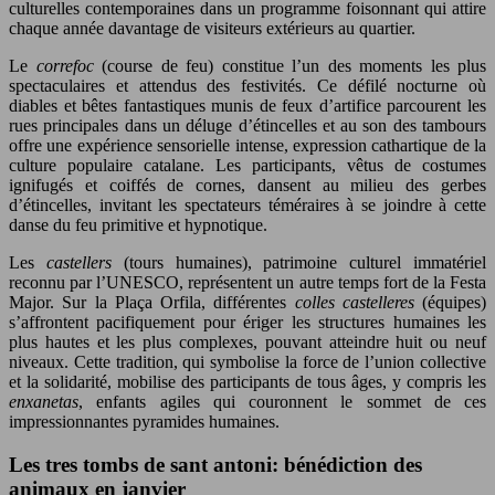
culturelles contemporaines dans un programme foisonnant qui attire
chaque année davantage de visiteurs extérieurs au quartier.
Le
correfoc
(course de feu) constitue l’un des moments les plus
spectaculaires et attendus des festivités. Ce défilé nocturne où
diables et bêtes fantastiques munis de feux d’artifice parcourent les
rues principales dans un déluge d’étincelles et au son des tambours
offre une expérience sensorielle intense, expression cathartique de la
culture populaire catalane. Les participants, vêtus de costumes
ignifugés et coiffés de cornes, dansent au milieu des gerbes
d’étincelles, invitant les spectateurs téméraires à se joindre à cette
danse du feu primitive et hypnotique.
Les
castellers
(tours humaines), patrimoine culturel immatériel
reconnu par l’UNESCO, représentent un autre temps fort de la Festa
Major. Sur la Plaça Orfila, différentes
colles castelleres
(équipes)
s’affrontent pacifiquement pour ériger les structures humaines les
plus hautes et les plus complexes, pouvant atteindre huit ou neuf
niveaux. Cette tradition, qui symbolise la force de l’union collective
et la solidarité, mobilise des participants de tous âges, y compris les
enxanetas
, enfants agiles qui couronnent le sommet de ces
impressionnantes pyramides humaines.
Les tres tombs de sant antoni: bénédiction des
animaux en janvier