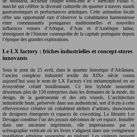
de Mouraria, accueille chaque week-end le « Mercado Fusão »,
marché qui célèbre la diversité culturelle du quartier à travers stands
gastronomiques et performances artistiques. Cette animation locale
offre une opportunité rare d’observer la cohabitation harmonieuse
entre communautés portugaises traditionnelles et nouvelles
influences venues d’Afrique, d’Asie et d’Amérique latine,
témoignant de l’histoire cosmopolite de la capitale portugaise depuis
l’époque des grandes explorations.
Le LX factory : friches industrielles et concept-stores
innovants
Sous le pont du 25 avril, dans le quartier historique d’Alcântara,
l’ancien complexe industriel textile du XIXe siècle connu
aujourd’hui sous le nom de LX Factory s’est métamorphosé en un
écosystème créatif bouillonnant. Ce lieu hybride rassemble
désormais plus de 150 entreprises dans les domaines de la mode, du
design, de la gastronomie et des arts visuels. L’architecture
industrielle brute, préservée dans son authenticité, sert d’écrin à cette
effervescence créative où cohabitent ateliers d’artistes, showrooms
de designers émergents et espaces de coworking. La librairie Ler
Devagar constitue l’un des joyaux méconnus de cet espace. Installée
dans une ancienne imprimerie, elle impressionne par sa
scénographie verticale où les livres s’alignent dans une vertigineuse
installation artistique suspendue au plafond. Les visiteurs peuvent