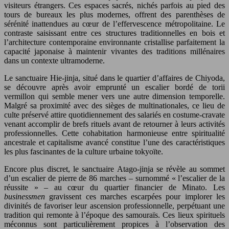
visiteurs étrangers. Ces espaces sacrés, nichés parfois au pied des
tours de bureaux les plus modernes, offrent des parenthèses de
sérénité inattendues au cœur de l’effervescence métropolitaine. Le
contraste saisissant entre ces structures traditionnelles en bois et
l’architecture contemporaine environnante cristallise parfaitement la
capacité japonaise à maintenir vivantes des traditions millénaires
dans un contexte ultramoderne.
Le sanctuaire Hie-jinja, situé dans le quartier d’affaires de Chiyoda,
se découvre après avoir emprunté un escalier bordé de torii
vermillon qui semble mener vers une autre dimension temporelle.
Malgré sa proximité avec des sièges de multinationales, ce lieu de
culte préservé attire quotidiennement des salariés en costume-cravate
venant accomplir de brefs rituels avant de retourner à leurs activités
professionnelles. Cette cohabitation harmonieuse entre spiritualité
ancestrale et capitalisme avancé constitue l’une des caractéristiques
les plus fascinantes de la culture urbaine tokyoïte.
Encore plus discret, le sanctuaire Atago-jinja se révèle au sommet
d’un escalier de pierre de 86 marches – surnommé « l’escalier de la
réussite » – au cœur du quartier financier de Minato. Les
businessmen
gravissent ces marches escarpées pour implorer les
divinités de favoriser leur ascension professionnelle, perpétuant une
tradition qui remonte à l’époque des samouraïs. Ces lieux spirituels
méconnus sont particulièrement propices à l’observation des