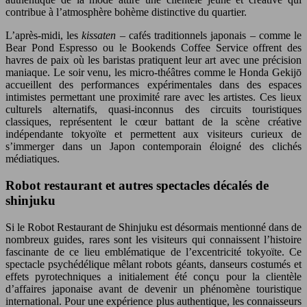
contribue à l’atmosphère bohème distinctive du quartier.
L’après-midi, les
kissaten
– cafés traditionnels japonais – comme le
Bear Pond Espresso ou le Bookends Coffee Service offrent des
havres de paix où les baristas pratiquent leur art avec une précision
maniaque. Le soir venu, les micro-théâtres comme le Honda Gekijō
accueillent des performances expérimentales dans des espaces
intimistes permettant une proximité rare avec les artistes. Ces lieux
culturels alternatifs, quasi-inconnus des circuits touristiques
classiques, représentent le cœur battant de la scène créative
indépendante tokyoïte et permettent aux visiteurs curieux de
s’immerger dans un Japon contemporain éloigné des clichés
médiatiques.
Robot restaurant et autres spectacles décalés de
shinjuku
Si le Robot Restaurant de Shinjuku est désormais mentionné dans de
nombreux guides, rares sont les visiteurs qui connaissent l’histoire
fascinante de ce lieu emblématique de l’excentricité tokyoïte. Ce
spectacle psychédélique mêlant robots géants, danseurs costumés et
effets pyrotechniques a initialement été conçu pour la clientèle
d’affaires japonaise avant de devenir un phénomène touristique
international. Pour une expérience plus authentique, les connaisseurs