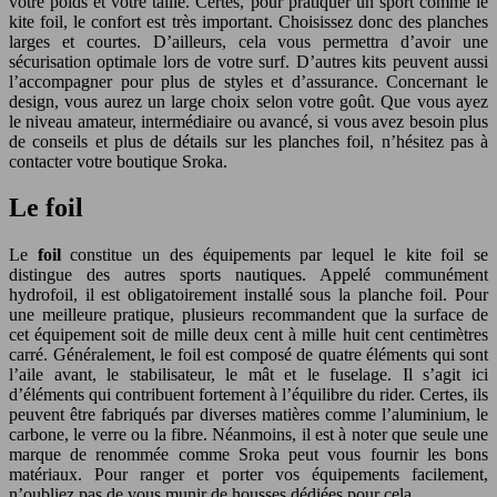
votre poids et votre taille. Certes, pour pratiquer un sport comme le
kite foil, le confort est très important. Choisissez donc des planches
larges et courtes. D’ailleurs, cela vous permettra d’avoir une
sécurisation optimale lors de votre surf. D’autres kits peuvent aussi
l’accompagner pour plus de styles et d’assurance. Concernant le
design, vous aurez un large choix selon votre goût. Que vous ayez
le niveau amateur, intermédiaire ou avancé, si vous avez besoin plus
de conseils et plus de détails sur les planches foil, n’hésitez pas à
contacter votre boutique Sroka.
Le foil
Le
foil
constitue un des équipements par lequel le kite foil se
distingue des autres sports nautiques. Appelé communément
hydrofoil, il est obligatoirement installé sous la planche foil. Pour
une meilleure pratique, plusieurs recommandent que la surface de
cet équipement soit de mille deux cent à mille huit cent centimètres
carré. Généralement, le foil est composé de quatre éléments qui sont
l’aile avant, le stabilisateur, le mât et le fuselage. Il s’agit ici
d’éléments qui contribuent fortement à l’équilibre du rider. Certes, ils
peuvent être fabriqués par diverses matières comme l’aluminium, le
carbone, le verre ou la fibre. Néanmoins, il est à noter que seule une
marque de renommée comme Sroka peut vous fournir les bons
matériaux. Pour ranger et porter vos équipements facilement,
n’oubliez pas de vous munir de housses dédiées pour cela.